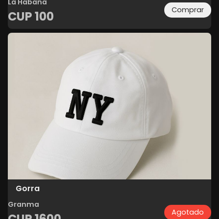
La Habana
Comprar
CUP
100
Gorra
Granma
Agotado
CUP
1600