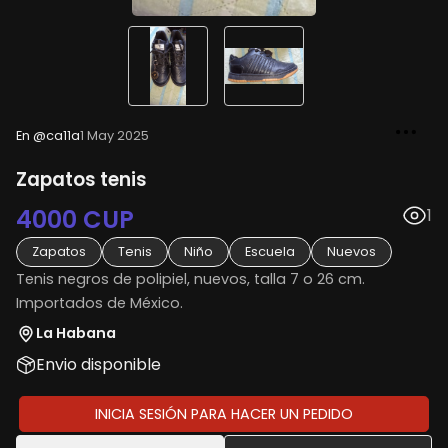
En @ca11a
1 May 2025
Zapatos tenis
4000 CUP
1
Zapatos
Tenis
Niño
Escuela
Nuevos
Tenis negros de polipiel, nuevos, talla 7 o 26 cm.
Importados de México.
La Habana
Envio disponible
INICIA SESIÓN PARA HACER UN PEDIDO