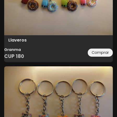
Llaveros
Granma
Comprar
CUP
180