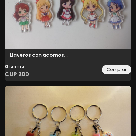
Llaveros con adornos...
Granma
Comprar
CUP
200