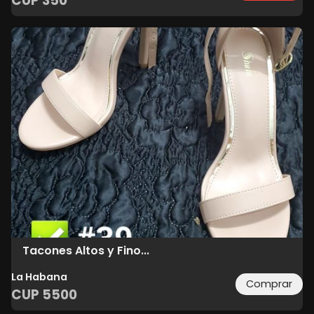
CUP
350
Tacones Altos y Fino...
La Habana
Comprar
CUP
5500